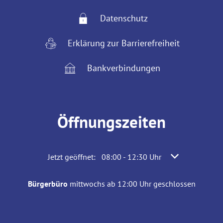
Datenschutz
Erklärung zur Barrierefreiheit
Bankverbindungen
Öffnungszeiten
Klicken, um weitere Öffnungs- oder Schließzeiten 
Jetzt geöffnet:
08:00
-
12:30
Uhr
Von 08:00 bis 1
Bürgerbüro
mittwochs ab 12:00 Uhr geschlossen