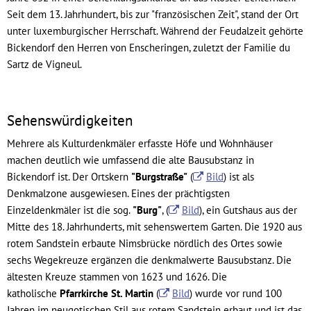
Seit dem 13. Jahrhundert, bis zur "französischen Zeit", stand der Ort
unter luxemburgischer Herrschaft. Während der Feudalzeit gehörte
Bickendorf den Herren von Enscheringen, zuletzt der Familie du
Sartz de Vigneul.
Sehenswürdigkeiten
Mehrere als Kulturdenkmäler erfasste Höfe und Wohnhäuser
machen deutlich wie umfassend die alte Bausubstanz in
Bickendorf ist. Der Ortskern
"Burgstraße"
(
Bild
) ist als
Denkmalzone ausgewiesen. Eines der prächtigsten
Einzeldenkmäler ist die sog.
"Burg"
, (
Bild
), ein Gutshaus aus der
Mitte des 18. Jahrhunderts, mit sehenswertem Garten. Die 1920 aus
rotem Sandstein erbaute Nimsbrücke nördlich des Ortes sowie
sechs Wegekreuze ergänzen die denkmalwerte Bausubstanz. Die
ältesten Kreuze stammen von 1623 und 1626. Die
katholische
Pfarrkirche St. Martin
(
Bild
) wurde vor rund 100
Jahren im neugotischen Stil aus rotem Sandstein erbaut und ist das