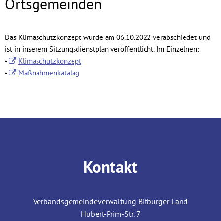
Bitburger
Ortsgemeinden
Land
Das Klimaschutzkonzept wurde am 06.10.2022 verabschiedet und
sowie
ist in inserem Sitzungsdienstplan veröffentlicht. Im Einzelnen:
der
-
Klimaschutzkonzept
-
Maßnahmenkatalag
zugehörigen
Ortsgemeinden
Kontakt
Verbandsgemeindeverwaltung Bitburger Land
Hubert-Prim-Str. 7