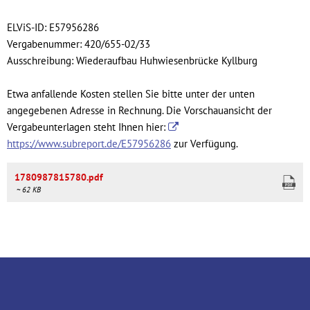
Huhwiesenbrücke
Kyllburg
ELViS-ID: E57956286
Vergabenummer: 420/655-02/33
Ausschreibung: Wiederaufbau Huhwiesenbrücke Kyllburg
Etwa anfallende Kosten stellen Sie bitte unter der unten
angegebenen Adresse in Rechnung. Die Vorschauansicht der
Vergabeunterlagen steht Ihnen hier:
https://www.subreport.de/E57956286
zur Verfügung.
1780987815780.pdf
~ 62 KB