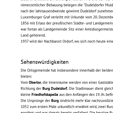
römerzeitlicher Bebauung belegen die "Dudeldorfer Mulde"
nach der Jahrtausendwende gewinnt Dudeldorf zunehme
Luxemburger Graf verleiht mit Urkunde vom 20. Dezember
1856 mit Erlass der preußischen Städte- und Landgemeind
war fortan als Landgemeinde Sitz einer Amtsbürgermeiste
Land gehörend.
1937 wird der Nachbarort Ordorf, wo sich noch heute ein
Sehenswürdigkeiten
Die Ortsgemeinde hat insbesondere innerhalb der beide
bieten:
Vom
Obertor
, die Innenräume werden von einer Gaststätt
Richtung der
Burg Dudeldorf.
Die Stadtmauer dient gleich
kleine
Friedhofskapelle
aus den Anfängen des 19. Jh. befi
Die Ursprünge der
Burg
sindnicht mehr klar nachzuvollzie
1052 zum ersten Male urkundlich erwähnt wird, zwei Bur
erwähnt und war damals bereits verfallen). Die heutige 