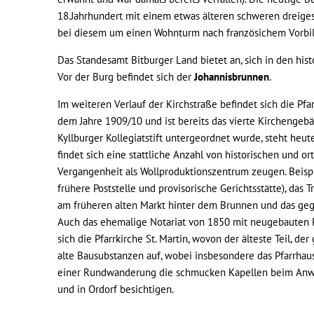
18.Jahrhundert mit einem etwas älteren schweren dreiges
bei diesem um einen Wohnturm nach französichem Vorbil
Das Standesamt Bitburger Land bietet an, sich in den his
Vor der Burg befindet sich der
Johannisbrunnen
.
Im weiteren Verlauf der Kirchstraße befindet sich die Pfa
dem Jahre 1909/10 und ist bereits das vierte Kirchengebä
Kyllburger Kollegiatstift untergeordnet wurde, steht heu
findet sich eine stattliche Anzahl von historischen und
Vergangenheit als Wollproduktionszentrum zeugen. Beispi
frühere Poststelle und provisorische Gerichtsstätte), da
am früheren alten Markt hinter dem Brunnen und das geg
Auch das ehemalige Notariat von 1850 mit neugebauten Pav
sich die Pfarrkirche St. Martin, wovon der älteste Teil, d
alte Bausubstanzen auf, wobei insbesondere das Pfarrhaus 
einer Rundwanderung die schmucken Kapellen beim Anwes
und in Ordorf besichtigen.