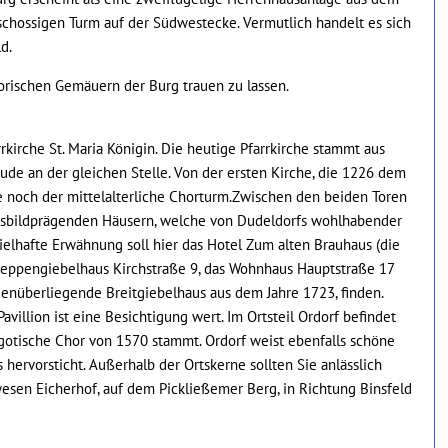
chossigen Turm auf der Südwestecke. Vermutlich handelt es sich
d.
torischen Gemäuern der Burg trauen zu lassen.
rrkirche St. Maria Königin. Die heutige Pfarrkirche stammt aus
ude an der gleichen Stelle. Von der ersten Kirche, die 1226 dem
te noch der mittelalterliche Chorturm.Zwischen den beiden Toren
 ortsbildprägenden Häusern, welche von Dudeldorfs wohlhabender
elhafte Erwähnung soll hier das Hotel Zum alten Brauhaus (die
s Treppengiebelhaus Kirchstraße 9, das Wohnhaus Hauptstraße 17
enüberliegende Breitgiebelhaus aus dem Jahre 1723, finden.
illion ist eine Besichtigung wert. Im Ortsteil Ordorf befindet
er gotische Chor von 1570 stammt. Ordorf weist ebenfalls schöne
hervorsticht. Außerhalb der Ortskerne sollten Sie anlässlich
en Eicherhof, auf dem Pickließemer Berg, in Richtung Binsfeld