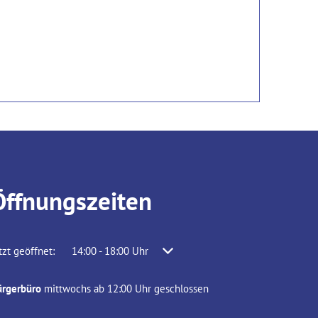
Öffnungszeiten
icken, um weitere Öffnungs- oder Schließzeiten auszublenden
tzt geöffnet:
14:00
-
18:00
Uhr
Von 14:00 bis 18:00 Uhr
ürgerbüro
mittwochs ab 12:00 Uhr geschlossen