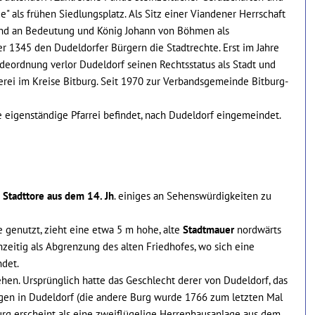
 als frühen Siedlungsplatz. Als Sitz einer Viandener Herrschaft
nd an Bedeutung und König Johann von Böhmen als
 1345 den Dudeldorfer Bürgern die Stadtrechte. Erst im Jahre
eordnung verlor Dudeldorf seinen Rechtsstatus als Stadt und
rei im Kreise Bitburg. Seit 1970 zur Verbandsgemeinde Bitburg-
e eigenständige Pfarrei befindet, nach Dudeldorf eingemeindet.
n
Stadttore aus dem 14. Jh
. einiges an Sehenswürdigkeiten zu
e genutzt, zieht eine etwa 5 m hohe, alte
Stadtmauer
nordwärts
zeitig als Abgrenzung des alten Friedhofes, wo sich eine
ndet.
hen. Ursprünglich hatte das Geschlecht derer von Dudeldorf, das
gen in Dudeldorf (die andere Burg wurde 1766 zum letzten Mal
Burg erscheint als eine zweiflügelige Herrenhausanlage aus dem