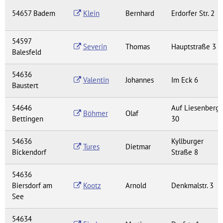
54657 Badem
Klein
Bernhard
Erdorfer Str. 2
54597
Severin
Thomas
Hauptstraße 3
Balesfeld
54636
Valentin
Johannes
Im Eck 6
Baustert
54646
Auf Liesenberg
Böhmer
Olaf
Bettingen
30
54636
Kyllburger
Tures
Dietmar
Bickendorf
Straße 8
54636
Biersdorf am
Kootz
Arnold
Denkmalstr. 3
See
54634