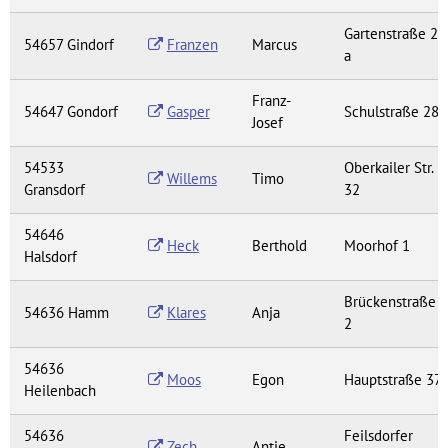
Gartenstraße 2
54657 Gindorf
Franzen
Marcus
a
Franz-
54647 Gondorf
Gasper
Schulstraße 28
Josef
54533
Oberkailer Str.
Willems
Timo
Gransdorf
32
54646
Heck
Berthold
Moorhof 1
Halsdorf
Brückenstraße
54636 Hamm
Klares
Anja
2
54636
Moos
Egon
Hauptstraße 37
Heilenbach
54636
Feilsdorfer
Zech
Antje