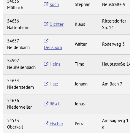
54636
Koch
Stephan
Neustraße 9
Mülbach
54636
Rittersdorfer
Dichter
Klaus
Nattenheim
Str. 14
54657
Walter
Roderweg 3
Neidenbach
Densborn
54597
Heinz
Timo
Hauptstraße 14
Neuheilenbach
54634
Hatz
Johann
Am Bach 7
Niederstedem
54636
Rösch
Jonas
Niederweiler
54533
Am Sägberg 1
Fischer
Petra
Oberkail
a