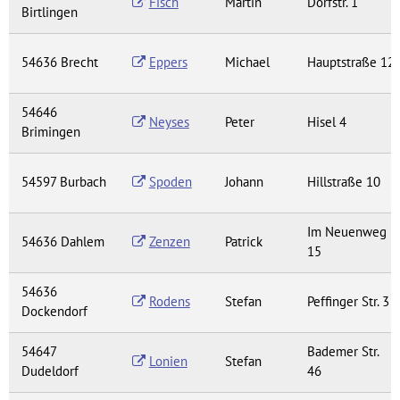
Fisch
Martin
Dorfstr. 1
Birtlingen
54636 Brecht
Eppers
Michael
Hauptstraße 12
54646
Neyses
Peter
Hisel 4
Brimingen
54597 Burbach
Spoden
Johann
Hillstraße 10
Im Neuenweg
54636 Dahlem
Zenzen
Patrick
15
54636
Rodens
Stefan
Peffinger Str. 3
Dockendorf
54647
Bademer Str.
Lonien
Stefan
Dudeldorf
46