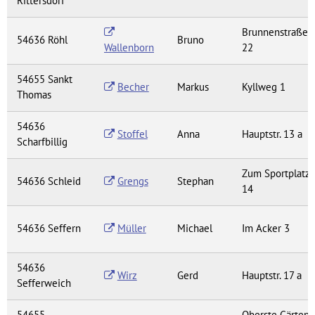
Rittersdorf
Brunnenstraße
54636 Röhl
Bruno
Wallenborn
22
54655 Sankt
Becher
Markus
Kyllweg 1
Thomas
54636
Stoffel
Anna
Hauptstr. 13 a
Scharfbillig
Zum Sportplatz
54636 Schleid
Grengs
Stephan
14
54636 Seffern
Müller
Michael
Im Acker 3
54636
Wirz
Gerd
Hauptstr. 17 a
Sefferweich
54655
Oberste Gärten