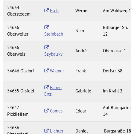
54634
Esch
Werner
Am Waldweg 1
Oberstedem
54636
Bitburger Str.
Nico
Oberweiler
Steinbach
12
54636
André
Obergasse 1
Oberweis
Szybalsky
54646 Olsdorf
Wagner
Frank
Dorfstr. 38
Faber-
54655 Orsfeld
Gabriele
Im Krahl 2
Ertz
54647
Auf Burggarten
Comes
Edgar
Pickließem
14
54636
Lichter
Daniel
Burgstraße 18