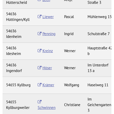
Hütterscheid
Straße 3
54636
Liewer
Pascal
Mühlenweg 15
Hüttingen/Kyll
54636
Penning
Ingrid
Schulstraße 7
Idenheim
54636
Hauptstraße 42
Kreinz
Werner
Idesheim
b
54636
Im Unterdorf
Höser
Werner
Ingendorf
13 a
54655 Kyllburg
Krämer
Wolfgang
Haselweg 11
Im
54655
Christiane
Geichengarten
Kyllburgweiler
Schwinnen
3