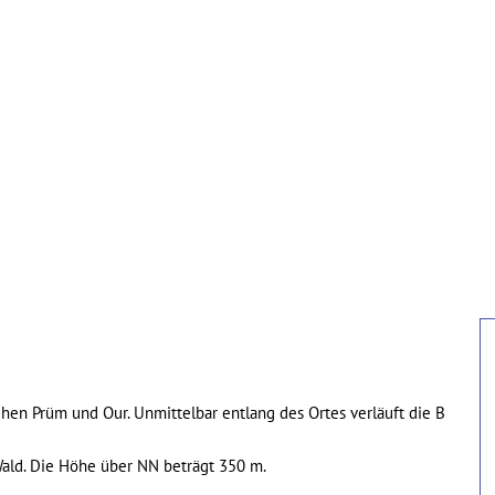
ürgerservice
Verbandsgemeinde
Ortsgemeinde
chen Prüm und Our. Unmittelbar entlang des Ortes verläuft die B
Wald. Die Höhe über NN beträgt 350 m.