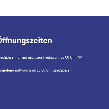
Öffnungszeiten
icken, um weitere Öffnungs- oder Schließzeiten auszublenden
schlossen:
öffnet nächsten Freitag um 08:00 Uhr
ürgerbüro
mittwochs ab 12:00 Uhr geschlossen