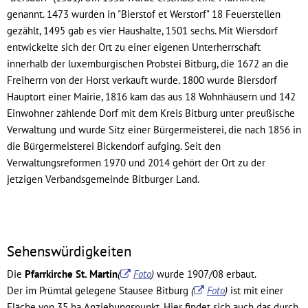
genannt. 1473 wurden in "Bierstof et Werstorf" 18 Feuerstellen
gezählt, 1495 gab es vier Haushalte, 1501 sechs. Mit Wiersdorf
entwickelte sich der Ort zu einer eigenen Unterherrschaft
innerhalb der luxemburgischen Probstei Bitburg, die 1672 an die
Freiherrn von der Horst verkauft wurde. 1800 wurde Biersdorf
Hauptort einer Mairie, 1816 kam das aus 18 Wohnhäusern und 142
Einwohner zählende Dorf mit dem Kreis Bitburg unter preußische
Verwaltung und wurde Sitz einer Bürgermeisterei, die nach 1856 in
die Bürgermeisterei Bickendorf aufging. Seit den
Verwaltungsreformen 1970 und 2014 gehört der Ort zu der
jetzigen Verbandsgemeinde Bitburger Land.
Sehenswürdigkeiten
Die
Pfarrkirche St. Martin
(
Foto
)
wurde 1907/08 erbaut.
Der im Prümtal gelegene Stausee Bitburg
(
Foto
)
ist mit einer
Fläche von 35 ha Anziehungspunkt. Hier findet sich auch das durch