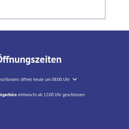
Öffnungszeiten
icken, um weitere Öffnungs- oder Schließzeiten auszublenden
schlossen:
öffnet heute um 08:00 Uhr
ürgerbüro
mittwochs ab 12:00 Uhr geschlossen