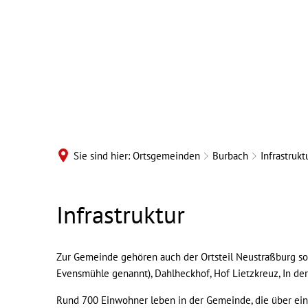
B
Sie sind hier:
Ortsgemeinden
Burbach
Infrastrukt
Burbach
Infrastruktur
-
Zur Gemeinde gehören auch der Ortsteil Neustraßburg s
Infrastruktur
Evensmühle genannt), Dahlheckhof, Hof Lietzkreuz, In d
Rund 700 Einwohner leben in der Gemeinde, die über ein g