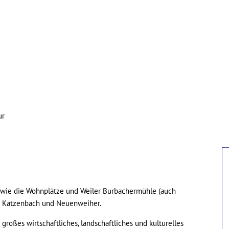
ürgerservice
Verbandsgemeinde
Ortsgemeinde
ur
owie die Wohnplätze und Weiler Burbachermühle (auch
er Katzenbach und Neuenweiher.
roßes wirtschaftliches, landschaftliches und kulturelles