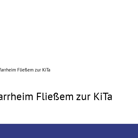
n
Gewerbe & Tourismus
Bildung
arrheim Fließem zur KiTa
rrheim Fließem zur KiTa