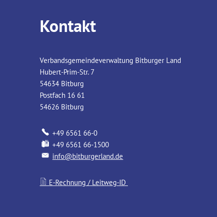
und
Kontakt
Erweiterung
Pfarrheim
Verbandsgemeindeverwaltung Bitburger Land
Fließem
Hubert-Prim-Str. 7
54634
Bitburg
zur
Postfach 16 61
54626
Bitburg
KiTa
+49 6561 66-0
+49 6561 66-1500
info@bitburgerland.de
E-Rechnung / Leitweg-ID